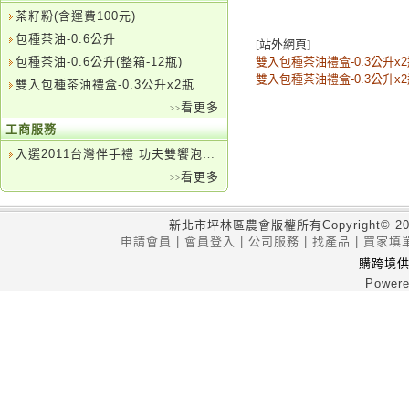
茶籽粉(含運費100元)
包種茶油-0.6公升
[站外網頁]
包種茶油-0.6公升(整箱-12瓶)
雙入包種茶油禮盒-0.3公升x2
雙入包種茶油禮盒-0.3公升x
雙入包種茶油禮盒-0.3公升x2瓶
看更多
>>
工商服務
入選2011台灣伴手禮 功夫雙饗泡品茶新概念
看更多
>>
新北市坪林區農會版權所有Copyright
© 20
申請會員
|
會員登入
|
公司服務
|
找產品
|
買家填
購跨境
Powere