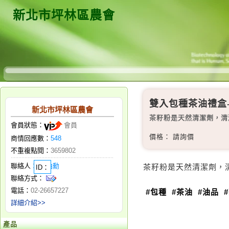
新北市坪林區農會
雙入包種茶油禮盒-0
新北市坪林區農會
茶籽粉是天然清潔劑，清
會員狀態：
會員
價格： 請詢價
商情回應數：
548
不重複點閱：
3659802
聯絡人：
陳柏勳
茶籽粉是天然清潔劑，
ID：
聯絡方式：
電話：
02-26657227
#包種
#茶油
#油品
詳細介紹>>
產品