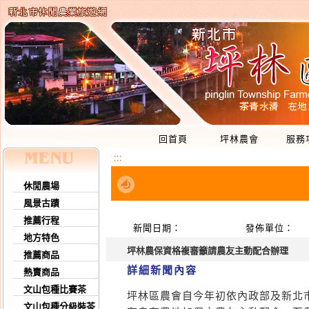
回首頁
坪林農會
服務
:::
休閒農場
風景古蹟
推薦行程
新聞日期：
發佈單位：
地方特色
坪林農保資格複審籲請農友主動配合辦理
推薦商品
詳細新聞內容
熱賣商品
文山包種比賽茶
坪林區農會自今年初依內政部及新北
文山包種分級裝茶