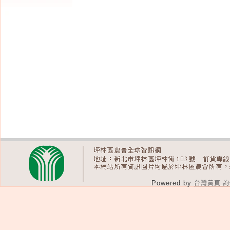
Powered by
台灣黃頁 