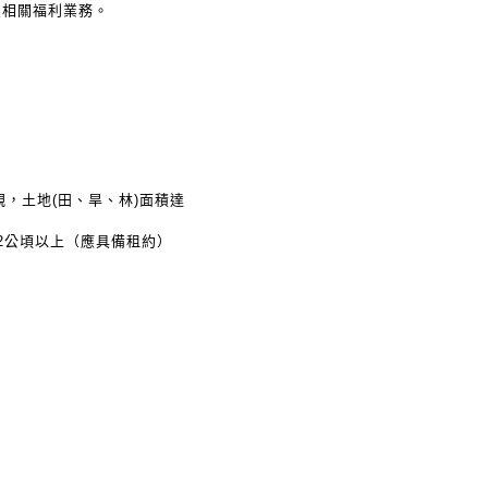
員相關福利業務。
親，土地(田、旱、林)面積達
.2公頃以上（應具備租約）