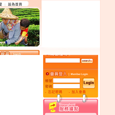
愛
設為首頁
│
帳號
密碼
忘記密碼
加入會員
●
●