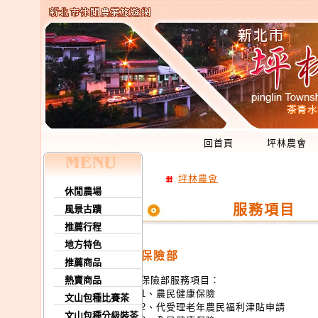
回首頁
坪林農會
坪林農會
休閒農場
服務項目
風景古蹟
推薦行程
地方特色
保險部
推薦商品
熱賣商品
保險部服務項目：
1、農民健康保險
文山包種比賽茶
2、代受理老年農民福利津貼申請
文山包種分級裝茶