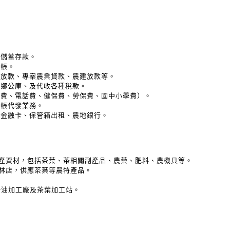
期儲蓄存款。
轉帳。
貸放款、專案農業貸款、農建放款等。
林鄉公庫、及代收各種稅款。
電費、電話費、健保費、勞保費、國中小學費）。
轉帳代發業務。
理金融卡、保管箱出租、農地銀行。
業生產資材，包括茶葉、茶相關副產品、農藥、肥料、農機具等。
坪林店，供應茶葉等農特產品。
籽油加工廠及茶葉加工站。