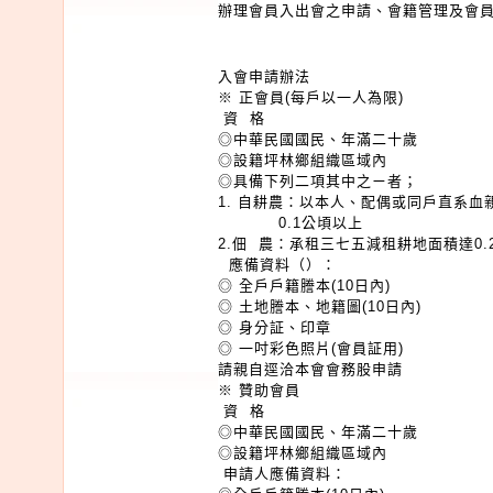
辦理會員入出會之申請、會籍管理及會
入會申請辦法
※ 正會員(每戶以一人為限)
資 格
◎中華民國國民、年滿二十歲
◎設籍坪林鄉組織區域內
◎具備下列二項其中之ㄧ者；
1. 自耕農：以本人、配偶或同戶直系血
0.1公頃以上
2.佃 農：承租三七五減租耕地面積達0
應備資料（）：
◎ 全戶戶籍謄本(10日內)
◎ 土地謄本、地籍圖(10日內)
◎ 身分証、印章
◎ 一吋彩色照片(會員証用)
請親自逕洽本會會務股申請
※ 贊助會員
資 格
◎中華民國國民、年滿二十歲
◎設籍坪林鄉組織區域內
申請人應備資料：