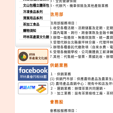
3、全民健康保險
文山包種立體茶包
4、代辦汽、機車保險及其他產險業務
冷凍食品系列
信用部
清潔用品系列
信用部服務項目：
茶加工食品
1.收受各種活期、活期儲蓄及定期、定
購物須知
2.國內電匯、跨行、跨會匯款及金融卡
坪林茶產業文化館
3.辦理一般擔保、無擔保放款、統一農
4.受理代辦台北縣庫坪林分庫、代理坪
5.辦理各種委託代繳款項（自來水費、
6.受理各機關學校、公司團體員工薪津
7.其他：代售統一發票、票據託收、辦
供銷業務
１．供銷業務
(1) 供銷門市部：供應農特產品及農
(2) 農特產品直銷中心：現有中和店及
２．運銷業務：辦理茶葉共同運銷。
３．加工業務：設有茶葉檢枝工廠、茶
會務股
會務股服務項目：