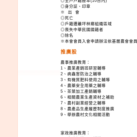
◎全戶戶籍謄本(10日內)
◎身分証、印章
※ 出 會
◎死亡
◎戶籍遷離坪林鄉組織區域
◎喪失中華民國國籍者
◎除名
※本會會員入會申請辦法依基層農會會
推廣股
農事推廣教育：
1、農業產銷班研習輔導
2、病蟲害防治之輔導
3、有機質肥料使用之輔導
4、農藥安全用藥之輔導
5、茶葉加工產銷輔導
6、相關農業生產資材之補助
7、農村副業經營之輔導
8、農產品生產履歷制度推廣
9、舉辦農村文化相關活動
家政推廣教育：