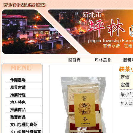
回首頁
坪林農會
服務
袋茶
定價
休閒農場
定價
風景古蹟
最小
推薦行程
地方特色
加入書
推薦商品
熱賣商品
文山包種比賽茶
文山包種分級裝茶