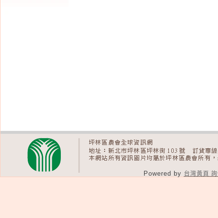
Powered by
台灣黃頁 