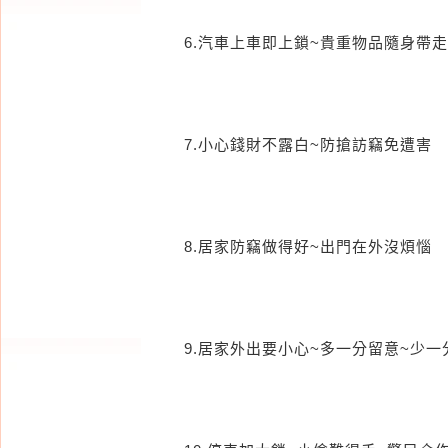
6.汽車上車即上鎖~貴重物品隨身帶走
7.小心錢財不露白~防搶訪竊免遭害
8.居家防竊做得好~出門在外沒煩惱
9.居家外出要小心~多一分留意~少一