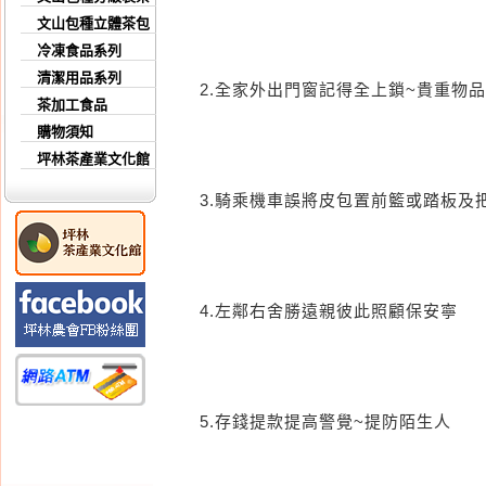
文山包種立體茶包
冷凍食品系列
清潔用品系列
2.全家外出門窗記得全上鎖~貴重物
茶加工食品
購物須知
坪林茶產業文化館
3.騎乘機車誤將皮包置前籃或踏板及
4.左鄰右舍勝遠親彼此照顧保安寧
5.存錢提款提高警覺~提防陌生人