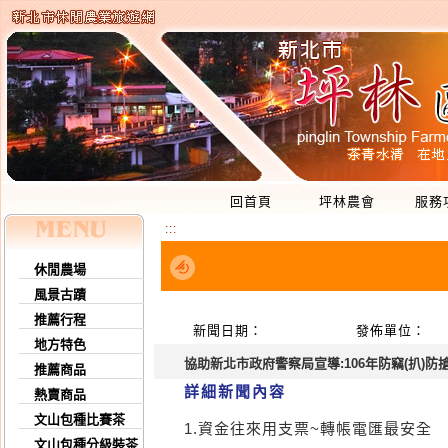
回首頁
坪林農會
服務
:::
休閒農場
風景古蹟
推薦行程
新聞日期：
發佈單位：
地方特色
協助新北市政府警察局宣導:106年防竊(扒)防
推薦商品
詳細新聞內容
熱賣商品
文山包種比賽茶
1.資金往來用支票~轉帳電匯最安全
文山包種分級裝茶