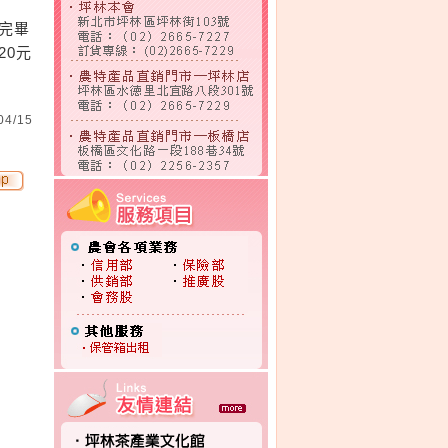
完畢
20元
04/15