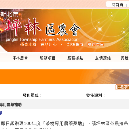
回首頁
│
坪林農會
服務項目
服務據點
友情連結
與我
發佈單位：
發佈類別：
樹專用農藥補助
容
即日起辦理100年度「茶樹專用農藥獎助」，請坪林區茶農攜帶