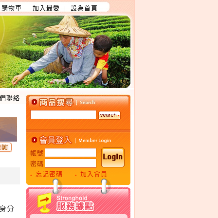
購物車
加入最愛
設為首頁
│
│
們聯絡
帳號
密碼
忘記密碼
加入會員
●
●
身分