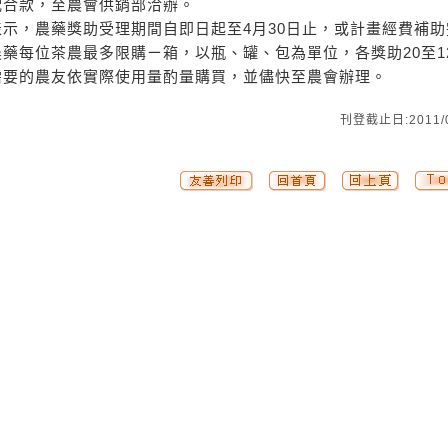
配合款，至農會供銷部洽辦。
示，農藥獎助受理期間自即日起至4月30日止，或計畫經費補助
藥每位茶農最多限購ㄧ箱，以瓶、罐、包為單位，各獎助20至1
需要的農友依實際使用量酌量購買，並儘快至農會辦理。
刊登截止日:2011/