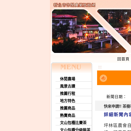
回首頁
:::
休閒農場
風景古蹟
推薦行程
新聞日期：
地方特色
快來申請!! 茶
推薦商品
詳細新聞內
熱賣商品
文山包種比賽茶
坪林區農會自
文山包種分級裝茶