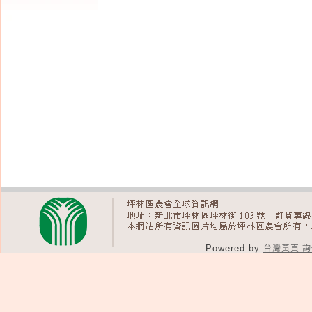
Powered by
台灣黃頁 