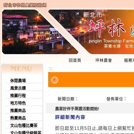
回首頁
坪林農會
服務
:::
休閒農場
風景古蹟
推薦行程
新聞日期：
發佈單位：
地方特色
農業好伴手票選活動開始!
推薦商品
詳細新聞內容
熱賣商品
文山包種比賽茶
即日起至11月5日止,請每日上網幫忙
文山包種分級裝茶