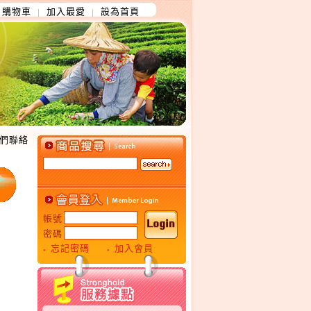
購物車
加入最愛
設為首頁
│
│
們聯絡
帳號
密碼
忘記密碼
加入會員
●
●