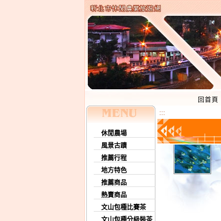
回首頁
:::
休閒農場
風景古蹟
推薦行程
地方特色
推薦商品
熱賣商品
文山包種比賽茶
文山包種分級裝茶